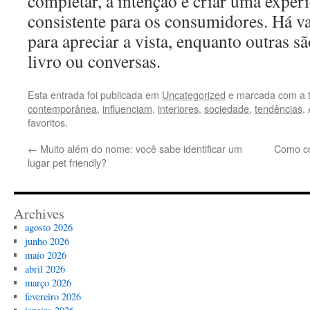
completar, a intenção é criar uma experi
consistente para os consumidores. Há v
para apreciar a vista, enquanto outras s
livro ou conversas.
Esta entrada foi publicada em
Uncategorized
e marcada com a 
contemporânea
,
influenciam
,
interiores
,
sociedade
,
tendências
.
favoritos.
←
Muito além do nome: você sabe identificar um
Como co
lugar pet friendly?
Archives
agosto 2026
junho 2026
maio 2026
abril 2026
março 2026
fevereiro 2026