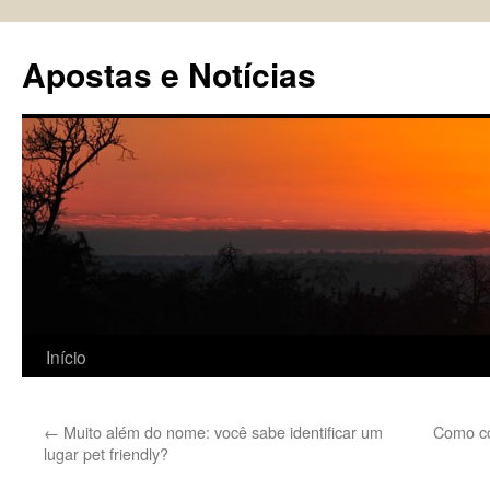
Pular
para
Apostas e Notícias
o
conteúdo
Início
←
Muito além do nome: você sabe identificar um
Como co
lugar pet friendly?