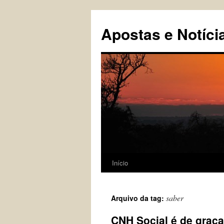
Pular
para
Apostas e Notíci
o
conteúdo
Início
saber
Arquivo da tag:
CNH Social é de graç