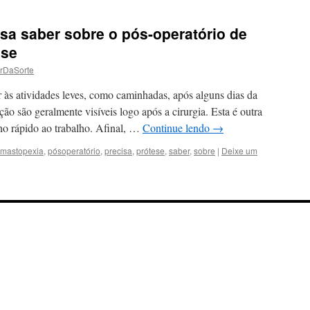
sa saber sobre o pós-operatório de
ese
rDaSorte
 às atividades leves, como caminhadas, após alguns dias da
ação são geralmente visíveis logo após a cirurgia. Esta é outra
rno rápido ao trabalho. Afinal, …
Continue lendo
→
mastopexia
,
pósoperatório
,
precisa
,
prótese
,
saber
,
sobre
|
Deixe um