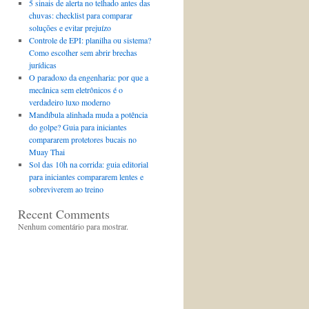
5 sinais de alerta no telhado antes das
chuvas: checklist para comparar
soluções e evitar prejuízo
Controle de EPI: planilha ou sistema?
Como escolher sem abrir brechas
jurídicas
O paradoxo da engenharia: por que a
mecânica sem eletrônicos é o
verdadeiro luxo moderno
Mandíbula alinhada muda a potência
do golpe? Guia para iniciantes
compararem protetores bucais no
Muay Thai
Sol das 10h na corrida: guia editorial
para iniciantes compararem lentes e
sobreviverem ao treino
Recent Comments
Nenhum comentário para mostrar.