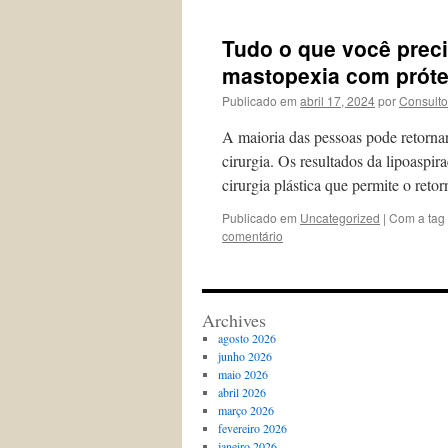
Tudo o que você preci
mastopexia com prót
Publicado em
abril 17, 2024
por
Consulto
A maioria das pessoas pode retornar
cirurgia. Os resultados da lipoaspir
cirurgia plástica que permite o reto
Publicado em
Uncategorized
|
Com a tag
comentário
Archives
agosto 2026
junho 2026
maio 2026
abril 2026
março 2026
fevereiro 2026
janeiro 2026