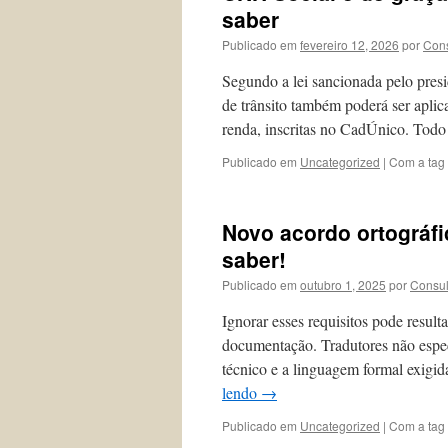
saber
Publicado em
fevereiro 12, 2026
por
Cons
Segundo a lei sancionada pelo presi
de trânsito também poderá ser aplic
renda, inscritas no CadÚnico. Todo
Publicado em
Uncategorized
|
Com a tag
Novo acordo ortográfi
saber!
Publicado em
outubro 1, 2025
por
Consul
Ignorar esses requisitos pode result
documentação. Tradutores não espec
técnico e a linguagem formal exigi
lendo
→
Publicado em
Uncategorized
|
Com a tag