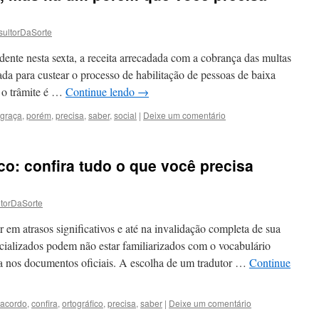
ultorDaSorte
dente nesta sexta, a receita arrecadada com a cobrança das multas
ada para custear o processo de habilitação de pessoas de baixa
 o trâmite é …
Continue lendo
→
graça
,
porém
,
precisa
,
saber
,
social
|
Deixe um comentário
co: confira tudo o que você precisa
torDaSorte
ar em atrasos significativos e até na invalidação completa de sua
ializados podem não estar familiarizados com o vocabulário
da nos documentos oficiais. A escolha de um tradutor …
Continue
acordo
,
confira
,
ortográfico
,
precisa
,
saber
|
Deixe um comentário