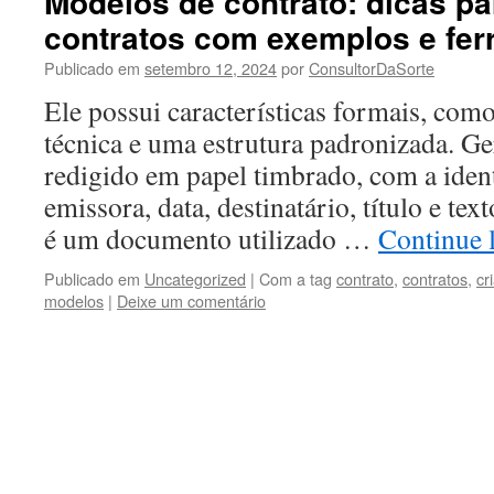
Modelos de contrato: dicas pa
contratos com exemplos e fe
Publicado em
setembro 12, 2024
por
ConsultorDaSorte
Ele possui características formais, com
técnica e uma estrutura padronizada. Ge
redigido em papel timbrado, com a ident
emissora, data, destinatário, título e tex
é um documento utilizado …
Continue 
Publicado em
Uncategorized
|
Com a tag
contrato
,
contratos
,
cr
modelos
|
Deixe um comentário