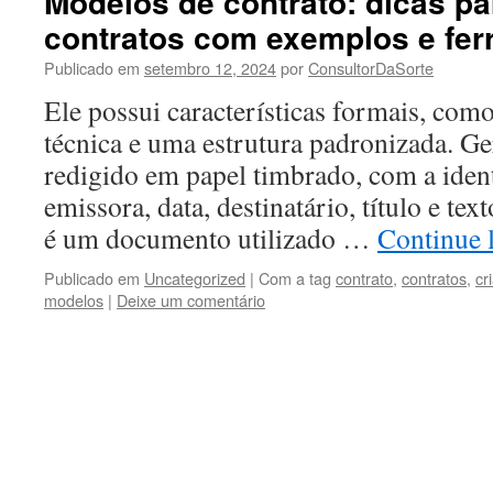
Modelos de contrato: dicas pa
contratos com exemplos e fe
Publicado em
setembro 12, 2024
por
ConsultorDaSorte
Ele possui características formais, com
técnica e uma estrutura padronizada. Ge
redigido em papel timbrado, com a ident
emissora, data, destinatário, título e tex
é um documento utilizado …
Continue 
Publicado em
Uncategorized
|
Com a tag
contrato
,
contratos
,
cr
modelos
|
Deixe um comentário