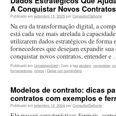
Dados Estratégicos Que Ajud
A Conquistar Novos Contratos
Publicado em
setembro 15, 2025
por
ConsultorDaSorte
Na era da transformação digital, a comp
está cada vez mais atrelada à capacidad
utilizarem dados estratégicos de forma e
fornecedores que desejam expandir sua c
conquistar novos contratos, entender e
Publicado em
Uncategorized
|
Com a tag
ajudam
,
conquistar
,
co
fornecedores
,
novos
|
Deixe um comentário
Modelos de contrato: dicas pa
contratos com exemplos e fe
Publicado em
setembro 12, 2024
por
ConsultorDaSorte
Ele possui características formais, com