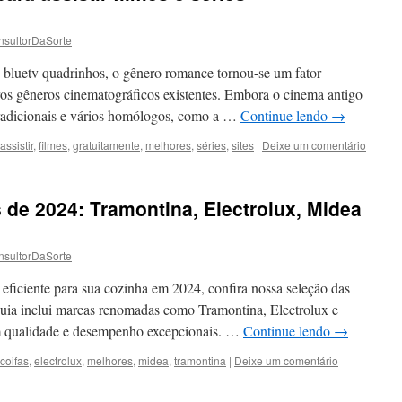
nsultorDaSorte
 bluetv quadrinhos, o gênero romance tornou-se um fator
os gêneros cinematográficos existentes. Embora o cinema antigo
 tradicionais e vários homólogos, como a …
Continue lendo
→
assistir
,
filmes
,
gratuitamente
,
melhores
,
séries
,
sites
|
Deixe um comentário
 de 2024: Tramontina, Electrolux, Midea
nsultorDaSorte
eficiente para sua cozinha em 2024, confira nossa seleção das
guia inclui marcas renomadas como Tramontina, Electrolux e
m qualidade e desempenho excepcionais. …
Continue lendo
→
coifas
,
electrolux
,
melhores
,
midea
,
tramontina
|
Deixe um comentário