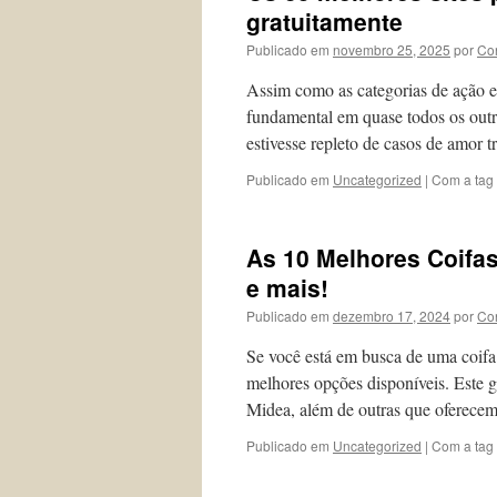
gratuitamente
Publicado em
novembro 25, 2025
por
Co
Assim como as categorias de ação e
fundamental em quase todos os outr
estivesse repleto de casos de amor
Publicado em
Uncategorized
|
Com a tag
As 10 Melhores Coifas
e mais!
Publicado em
dezembro 17, 2024
por
Co
Se você está em busca de uma coifa 
melhores opções disponíveis. Este 
Midea, além de outras que oferece
Publicado em
Uncategorized
|
Com a tag