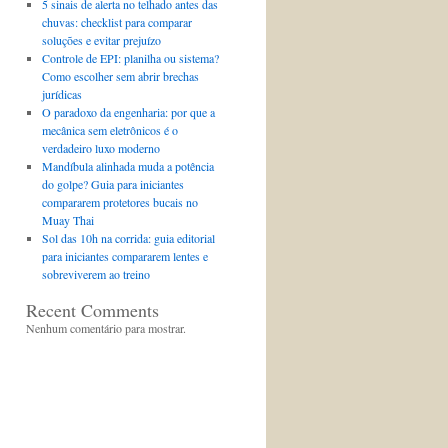
5 sinais de alerta no telhado antes das
chuvas: checklist para comparar
soluções e evitar prejuízo
Controle de EPI: planilha ou sistema?
Como escolher sem abrir brechas
jurídicas
O paradoxo da engenharia: por que a
mecânica sem eletrônicos é o
verdadeiro luxo moderno
Mandíbula alinhada muda a potência
do golpe? Guia para iniciantes
compararem protetores bucais no
Muay Thai
Sol das 10h na corrida: guia editorial
para iniciantes compararem lentes e
sobreviverem ao treino
Recent Comments
Nenhum comentário para mostrar.