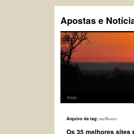
Pular
para
Apostas e Notíci
o
conteúdo
Início
melhores
Arquivo da tag:
Os 35 melhores sites p