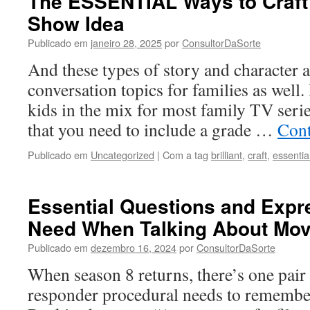
The ESSENTIAL Ways to Craft a
Show Idea
Publicado em
janeiro 28, 2025
por
ConsultorDaSorte
And these types of story and character a
conversation topics for families as wel
kids in the mix for most family TV seri
that you need to include a grade …
Cont
Publicado em
Uncategorized
|
Com a tag
brilliant
,
craft
,
essentia
Essential Questions and Expr
Need When Talking About Mov
Publicado em
dezembro 16, 2024
por
ConsultorDaSorte
When season 8 returns, there’s one pair 
responder procedural needs to remember