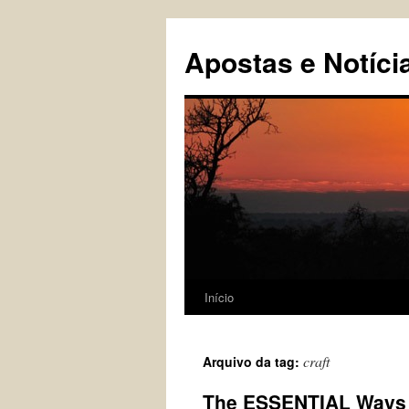
Pular
para
Apostas e Notíci
o
conteúdo
Início
craft
Arquivo da tag:
The ESSENTIAL Ways to