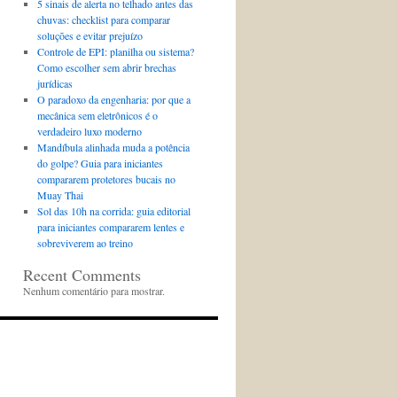
5 sinais de alerta no telhado antes das
chuvas: checklist para comparar
soluções e evitar prejuízo
Controle de EPI: planilha ou sistema?
Como escolher sem abrir brechas
jurídicas
O paradoxo da engenharia: por que a
mecânica sem eletrônicos é o
verdadeiro luxo moderno
Mandíbula alinhada muda a potência
do golpe? Guia para iniciantes
compararem protetores bucais no
Muay Thai
Sol das 10h na corrida: guia editorial
para iniciantes compararem lentes e
sobreviverem ao treino
Recent Comments
Nenhum comentário para mostrar.