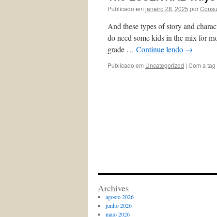
Publicado em
janeiro 28, 2025
por
Consu
And these types of story and charact
do need some kids in the mix for mo
grade …
Continue lendo
→
Publicado em
Uncategorized
|
Com a tag
Archives
agosto 2026
junho 2026
maio 2026