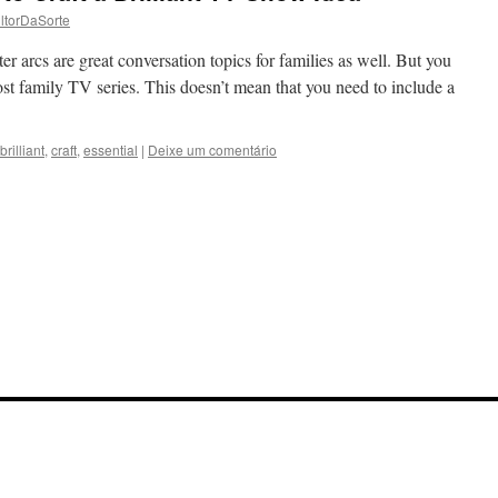
ltorDaSorte
er arcs are great conversation topics for families as well. But you
st family TV series. This doesn’t mean that you need to include a
brilliant
,
craft
,
essential
|
Deixe um comentário