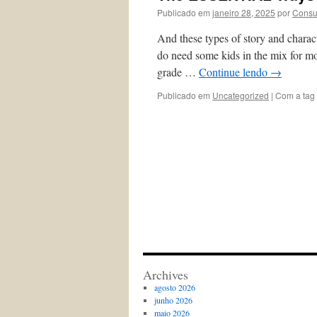
Publicado em
janeiro 28, 2025
por
Consu
And these types of story and charact
do need some kids in the mix for mo
grade …
Continue lendo
→
Publicado em
Uncategorized
|
Com a tag
Archives
agosto 2026
junho 2026
maio 2026