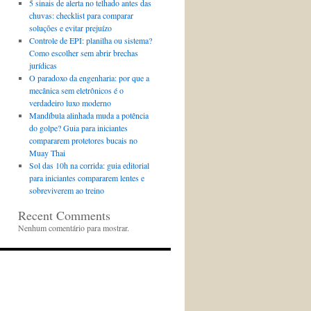
5 sinais de alerta no telhado antes das
chuvas: checklist para comparar
soluções e evitar prejuízo
Controle de EPI: planilha ou sistema?
Como escolher sem abrir brechas
jurídicas
O paradoxo da engenharia: por que a
mecânica sem eletrônicos é o
verdadeiro luxo moderno
Mandíbula alinhada muda a potência
do golpe? Guia para iniciantes
compararem protetores bucais no
Muay Thai
Sol das 10h na corrida: guia editorial
para iniciantes compararem lentes e
sobreviverem ao treino
Recent Comments
Nenhum comentário para mostrar.