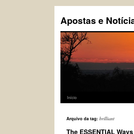
Pular
para
Apostas e Notíci
o
conteúdo
Início
brilliant
Arquivo da tag:
The ESSENTIAL Ways to