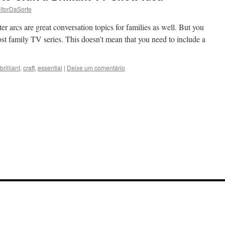
ltorDaSorte
er arcs are great conversation topics for families as well. But you
st family TV series. This doesn’t mean that you need to include a
brilliant
,
craft
,
essential
|
Deixe um comentário