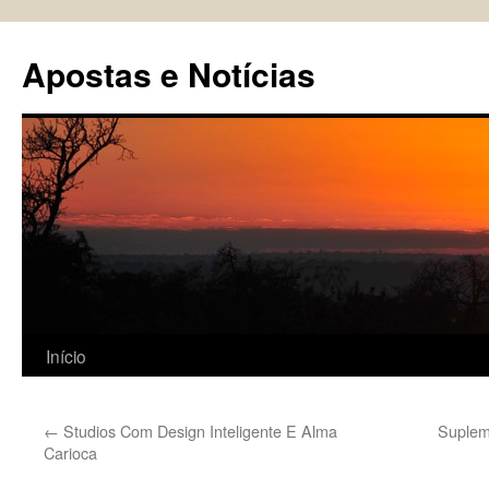
Pular
para
Apostas e Notícias
o
conteúdo
Início
←
Studios Com Design Inteligente E Alma
Suplem
Carioca