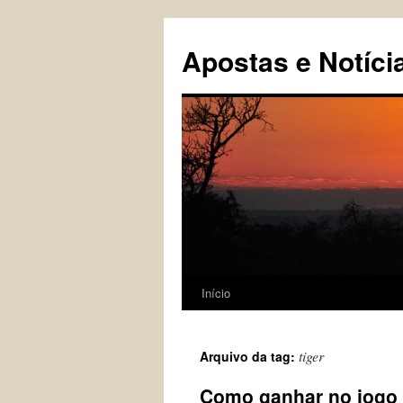
Pular
para
Apostas e Notíci
o
conteúdo
Início
tiger
Arquivo da tag:
Como ganhar no jogo 