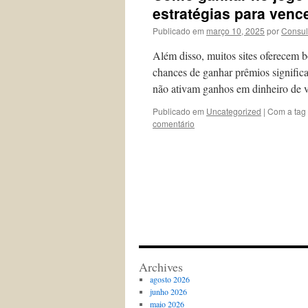
estratégias para venc
Publicado em
março 10, 2025
por
Consul
Além disso, muitos sites oferecem 
chances de ganhar prêmios significat
não ativam ganhos em dinheiro de 
Publicado em
Uncategorized
|
Com a tag
comentário
Archives
agosto 2026
junho 2026
maio 2026