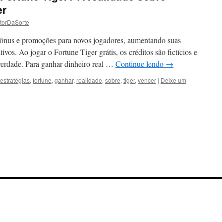
er
torDaSorte
bônus e promoções para novos jogadores, aumentando suas
ivos. Ao jogar o Fortune Tiger grátis, os créditos são fictícios e
verdade. Para ganhar dinheiro real …
Continue lendo
→
estratégias
,
fortune
,
ganhar
,
realidade
,
sobre
,
tiger
,
vencer
|
Deixe um