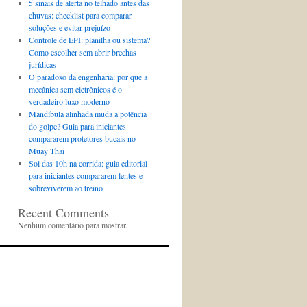
5 sinais de alerta no telhado antes das
chuvas: checklist para comparar
soluções e evitar prejuízo
Controle de EPI: planilha ou sistema?
Como escolher sem abrir brechas
jurídicas
O paradoxo da engenharia: por que a
mecânica sem eletrônicos é o
verdadeiro luxo moderno
Mandíbula alinhada muda a potência
do golpe? Guia para iniciantes
compararem protetores bucais no
Muay Thai
Sol das 10h na corrida: guia editorial
para iniciantes compararem lentes e
sobreviverem ao treino
Recent Comments
Nenhum comentário para mostrar.