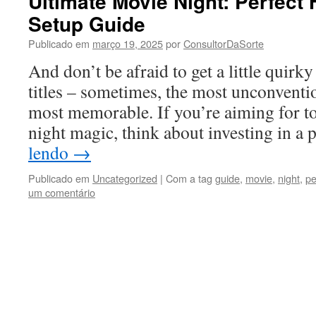
Ultimate Movie Night: Perfect
Setup Guide
Publicado em
março 19, 2025
por
ConsultorDaSorte
And don’t be afraid to get a little quirky
titles – sometimes, the most unconvention
most memorable. If you’re aiming for 
night magic, think about investing in a
lendo
→
Publicado em
Uncategorized
|
Com a tag
guide
,
movie
,
night
,
pe
um comentário