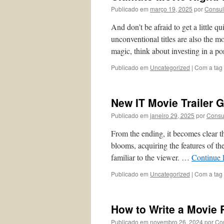
Publicado em
março 19, 2025
por
Consul
And don’t be afraid to get a little q
unconventional titles are also the 
magic, think about investing in a p
Publicado em
Uncategorized
|
Com a tag
New IT Movie Trailer G
Publicado em
janeiro 29, 2025
por
Consu
From the ending, it becomes clear th
blooms, acquiring the features of th
familiar to the viewer. …
Continue 
Publicado em
Uncategorized
|
Com a tag
How to Write a Movie
Publicado em
novembro 26, 2024
por
Co