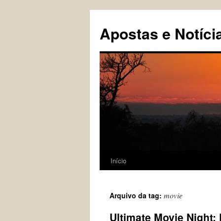
Pular
para
Apostas e Notíci
o
conteúdo
Início
movie
Arquivo da tag:
Ultimate Movie Night: