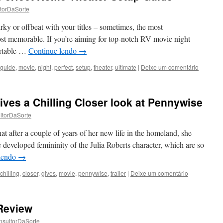
torDaSorte
uirky or offbeat with your titles – sometimes, the most
most memorable. If you’re aiming for top-notch RV movie night
ortable …
Continue lendo
→
guide
,
movie
,
night
,
perfect
,
setup
,
theater
,
ultimate
|
Deixe um comentário
ives a Chilling Closer look at Pennywise
ltorDaSorte
at after a couple of years of her new life in the homeland, she
e developed femininity of the Julia Roberts character, which are so
lendo
→
chilling
,
closer
,
gives
,
movie
,
pennywise
,
trailer
|
Deixe um comentário
 Review
nsultorDaSorte