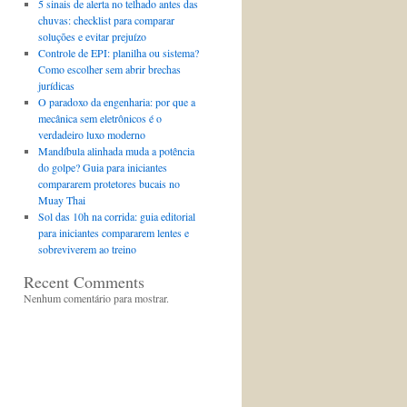
5 sinais de alerta no telhado antes das
chuvas: checklist para comparar
soluções e evitar prejuízo
Controle de EPI: planilha ou sistema?
Como escolher sem abrir brechas
jurídicas
O paradoxo da engenharia: por que a
mecânica sem eletrônicos é o
verdadeiro luxo moderno
Mandíbula alinhada muda a potência
do golpe? Guia para iniciantes
compararem protetores bucais no
Muay Thai
Sol das 10h na corrida: guia editorial
para iniciantes compararem lentes e
sobreviverem ao treino
Recent Comments
Nenhum comentário para mostrar.