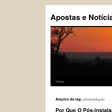
Pular
para
Apostas e Notíci
o
conteúdo
Início
pósinstalação
Arquivo da tag:
Por Que O Pós-instal