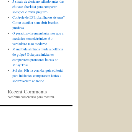
5 sinais de alerta no telhado antes das
chuvas: checklist para comparar
soluções e evitar prejuízo
Controle de EPI: planilha ou sistema?
Como escolher sem abrir brechas
jurídicas
O paradoxo da engenharia: por que a
mecânica sem eletrônicos é o
verdadeiro luxo moderno
Mandíbula alinhada muda a potência
do golpe? Guia para iniciantes
compararem protetores bucais no
Muay Thai
Sol das 10h na corrida: guia editorial
para iniciantes compararem lentes e
sobreviverem ao treino
Recent Comments
Nenhum comentário para mostrar.