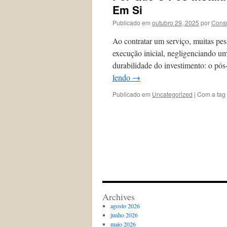
Em Si
Publicado em
outubro 29, 2025
por
Consu
Ao contratar um serviço, muitas pe
execução inicial, negligenciando u
durabilidade do investimento: o pós
lendo
→
Publicado em
Uncategorized
|
Com a tag
Archives
agosto 2026
junho 2026
maio 2026