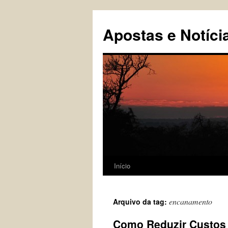
Pular
para
Apostas e Notíci
o
conteúdo
Início
encanamento
Arquivo da tag:
Como Reduzir Custo