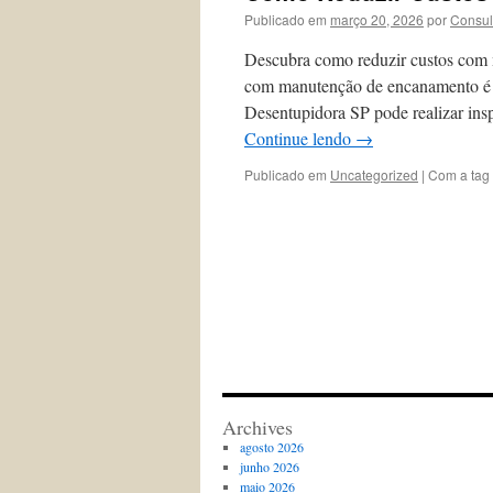
Publicado em
março 20, 2026
por
Consul
Descubra como reduzir custos com
com manutenção de encanamento é p
Desentupidora SP pode realizar ins
Continue lendo
→
Publicado em
Uncategorized
|
Com a tag
Archives
agosto 2026
junho 2026
maio 2026