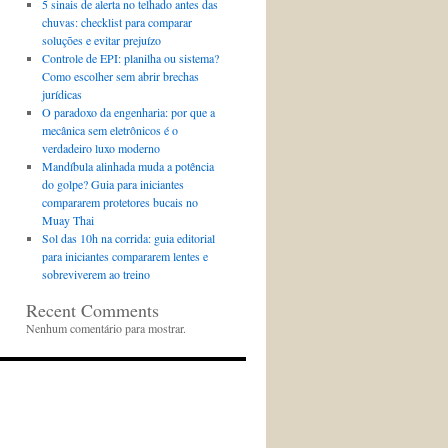
5 sinais de alerta no telhado antes das
chuvas: checklist para comparar
soluções e evitar prejuízo
Controle de EPI: planilha ou sistema?
Como escolher sem abrir brechas
jurídicas
O paradoxo da engenharia: por que a
mecânica sem eletrônicos é o
verdadeiro luxo moderno
Mandíbula alinhada muda a potência
do golpe? Guia para iniciantes
compararem protetores bucais no
Muay Thai
Sol das 10h na corrida: guia editorial
para iniciantes compararem lentes e
sobreviverem ao treino
Recent Comments
Nenhum comentário para mostrar.