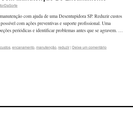
torDaSorte
 manutenção com ajuda de uma Desentupidora SP. Reduzir custos
ossível com ações preventivas e suporte profissional. Uma
peções periódicas e identificar problemas antes que se agravem. …
custos
,
encanamento
,
manutenção
,
reduzir
|
Deixe um comentário