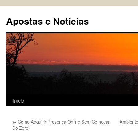
Pular
para
Apostas e Notícias
o
conteúdo
Início
←
Como Adquirir Presença Online Sem Começar
Ambiente
Do Zero