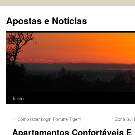
Pular
para
Apostas e Notícias
o
conteúdo
Início
←
Como fazer Login Fortune Tiger?
Zona Sul 
Apartamentos Confortáveis E