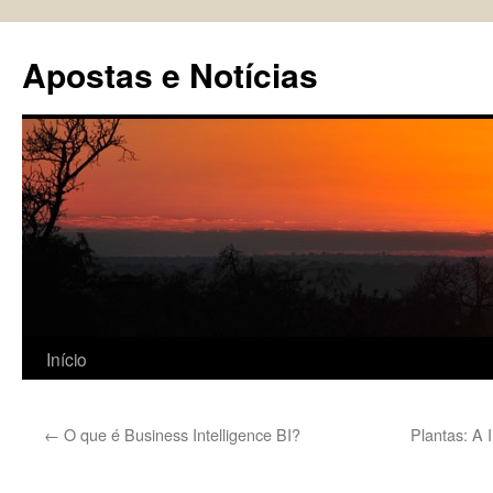
Pular
para
Apostas e Notícias
o
conteúdo
Início
←
O que é Business Intelligence BI?
Plantas: A 