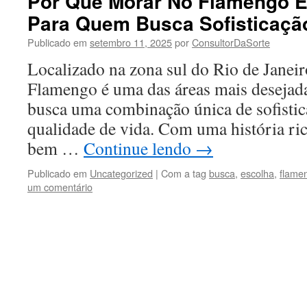
Por Que Morar No Flamengo É
Para Quem Busca Sofisticaçã
Publicado em
setembro 11, 2025
por
ConsultorDaSorte
Localizado na zona sul do Rio de Janeir
Flamengo é uma das áreas mais desejad
busca uma combinação única de sofisti
qualidade de vida. Com uma história ric
bem …
Continue lendo
→
Publicado em
Uncategorized
|
Com a tag
busca
,
escolha
,
flame
um comentário