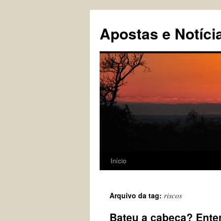
Pular
para
Apostas e Notíci
o
conteúdo
Início
riscos
Arquivo da tag:
Bateu a cabeça? Enten