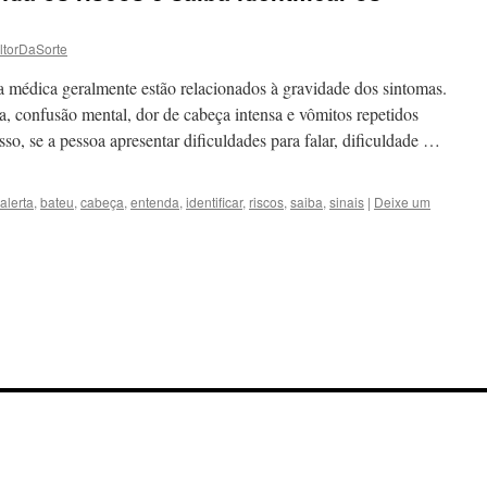
ltorDaSorte
cia médica geralmente estão relacionados à gravidade dos sintomas.
, confusão mental, dor de cabeça intensa e vômitos repetidos
o, se a pessoa apresentar dificuldades para falar, dificuldade …
alerta
,
bateu
,
cabeça
,
entenda
,
identificar
,
riscos
,
saiba
,
sinais
|
Deixe um