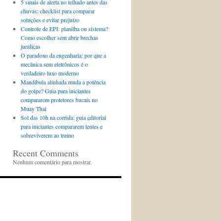
5 sinais de alerta no telhado antes das
chuvas: checklist para comparar
soluções e evitar prejuízo
Controle de EPI: planilha ou sistema?
Como escolher sem abrir brechas
jurídicas
O paradoxo da engenharia: por que a
mecânica sem eletrônicos é o
verdadeiro luxo moderno
Mandíbula alinhada muda a potência
do golpe? Guia para iniciantes
compararem protetores bucais no
Muay Thai
Sol das 10h na corrida: guia editorial
para iniciantes compararem lentes e
sobreviverem ao treino
Recent Comments
Nenhum comentário para mostrar.