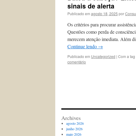
sinais de alerta
Publicado em
agosto 18, 2025
por
Consu
Os critérios para procurar assistên
Questões como perda de consciência
merecem atenção imediata. Além diss
Continue lendo
→
Publicado em
Uncategorized
|
Com a tag
comentário
Archives
agosto 2026
junho 2026
maio 2026