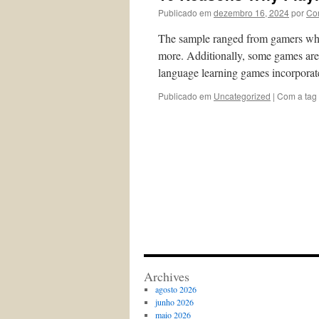
Publicado em
dezembro 16, 2024
por
Co
The sample ranged from gamers who 
more. Additionally, some games are 
language learning games incorpora
Publicado em
Uncategorized
|
Com a tag
Archives
agosto 2026
junho 2026
maio 2026