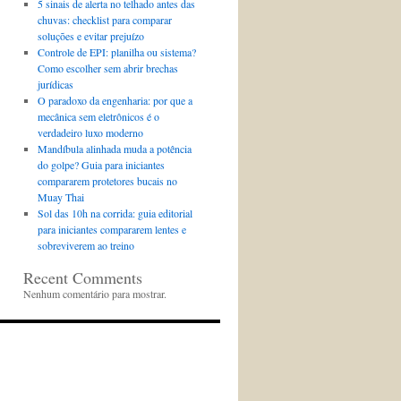
5 sinais de alerta no telhado antes das
chuvas: checklist para comparar
soluções e evitar prejuízo
Controle de EPI: planilha ou sistema?
Como escolher sem abrir brechas
jurídicas
O paradoxo da engenharia: por que a
mecânica sem eletrônicos é o
verdadeiro luxo moderno
Mandíbula alinhada muda a potência
do golpe? Guia para iniciantes
compararem protetores bucais no
Muay Thai
Sol das 10h na corrida: guia editorial
para iniciantes compararem lentes e
sobreviverem ao treino
Recent Comments
Nenhum comentário para mostrar.