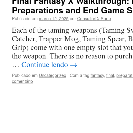
Final Fantasy X Walkthrough: 
Preparations and End Game S
Publicado em
março 12, 2025
por
ConsultorDaSorte
Each of the taming weapons (Taming Sw
Catcher, Trapper Mog, Taming Spear, B
Grip) come with one empty slot that yo
the weapon. There is no reason to purch
…
Continue lendo
→
Publicado em
Uncategorized
|
Com a tag
fantasy
,
final
,
preparat
comentário