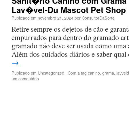
Sanit�rio Canino com Grama 
Lav�vel-Du Mascot Pet Shop
Publicado em
novembro 21, 2024
por
ConsultorDaSorte
Retire sempre os dejetos de cão e garant
empurrados para dentro do gramado arti
gramado não deve ser usada como uma á
Além dos cuidados diários e saber qua
→
Publicado em
Uncategorized
|
Com a tag
canino
,
grama
,
lavvel
um comentário