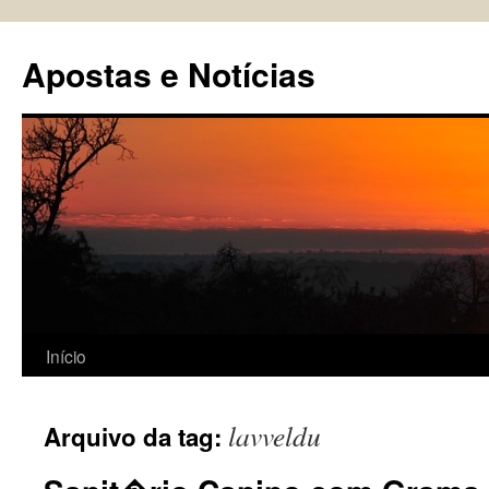
Pular
para
Apostas e Notícias
o
conteúdo
Início
lavveldu
Arquivo da tag: