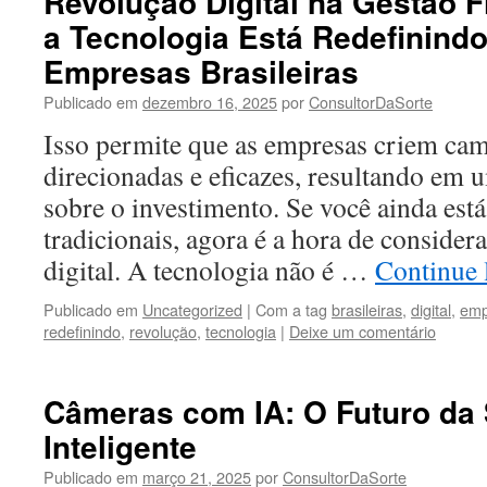
Revolução Digital na Gestão 
a Tecnologia Está Redefinindo
Empresas Brasileiras
Publicado em
dezembro 16, 2025
por
ConsultorDaSorte
Isso permite que as empresas criem ca
direcionadas e eficazes, resultando em
sobre o investimento. Se você ainda est
tradicionais, agora é a hora de consider
digital. A tecnologia não é …
Continue
Publicado em
Uncategorized
|
Com a tag
brasileiras
,
digital
,
emp
redefinindo
,
revolução
,
tecnologia
|
Deixe um comentário
Câmeras com IA: O Futuro da
Inteligente
Publicado em
março 21, 2025
por
ConsultorDaSorte