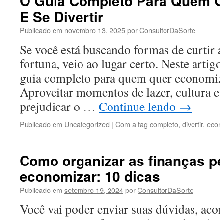
O Guia Completo Para Quem 
E Se Divertir
Publicado em
novembro 13, 2025
por
ConsultorDaSorte
Se você está buscando formas de curtir 
fortuna, veio ao lugar certo. Neste arti
guia completo para quem quer economiza
Aproveitar momentos de lazer, cultura 
prejudicar o …
Continue lendo
→
Publicado em
Uncategorized
|
Com a tag
completo
,
divertir
,
eco
Como organizar as finanças p
economizar: 10 dicas
Publicado em
setembro 19, 2024
por
ConsultorDaSorte
Você vai poder enviar suas dúvidas, aco