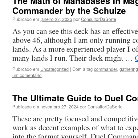
The Math of Manabases in Mag
Commander by the Schulze
Publicado em
janeiro 27, 2025
por
ConsultorDaSorte
As you can see this deck has an effectiv
above 46, although I am only running
lands. As a more experienced player I o
many lands I run. Their deck might …
Publicado em
Uncategorized
|
Com a tag
commander
,
gathering
um comentário
The Ultimate Guide to Duel 
Publicado em
novembro 27, 2024
por
ConsultorDaSorte
These are pretty focused and competitiv
work as decent examples of what to expe
into the format yourself. Duel Command