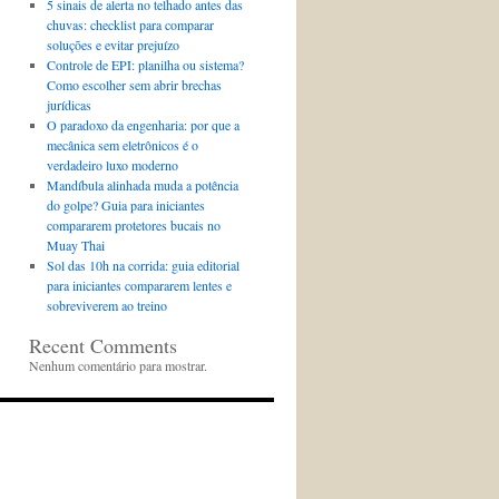
5 sinais de alerta no telhado antes das
chuvas: checklist para comparar
soluções e evitar prejuízo
Controle de EPI: planilha ou sistema?
Como escolher sem abrir brechas
jurídicas
O paradoxo da engenharia: por que a
mecânica sem eletrônicos é o
verdadeiro luxo moderno
Mandíbula alinhada muda a potência
do golpe? Guia para iniciantes
compararem protetores bucais no
Muay Thai
Sol das 10h na corrida: guia editorial
para iniciantes compararem lentes e
sobreviverem ao treino
Recent Comments
Nenhum comentário para mostrar.