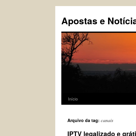
Pular
para
Apostas e Notíci
o
conteúdo
Início
canais
Arquivo da tag:
IPTV legalizado e grát