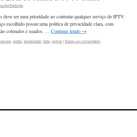
sultorDaSorte
s deve ser uma prioridade ao contratar qualquer serviço de IPTV.
viço escolhido possui uma política de privacidade clara, com
são coletados e usados. …
Continue lendo
→
canais
,
grátis
,
legalizado
,
lista
,
online
|
Deixe um comentário