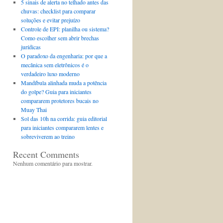
5 sinais de alerta no telhado antes das
chuvas: checklist para comparar
soluções e evitar prejuízo
Controle de EPI: planilha ou sistema?
Como escolher sem abrir brechas
jurídicas
O paradoxo da engenharia: por que a
mecânica sem eletrônicos é o
verdadeiro luxo moderno
Mandíbula alinhada muda a potência
do golpe? Guia para iniciantes
compararem protetores bucais no
Muay Thai
Sol das 10h na corrida: guia editorial
para iniciantes compararem lentes e
sobreviverem ao treino
Recent Comments
Nenhum comentário para mostrar.