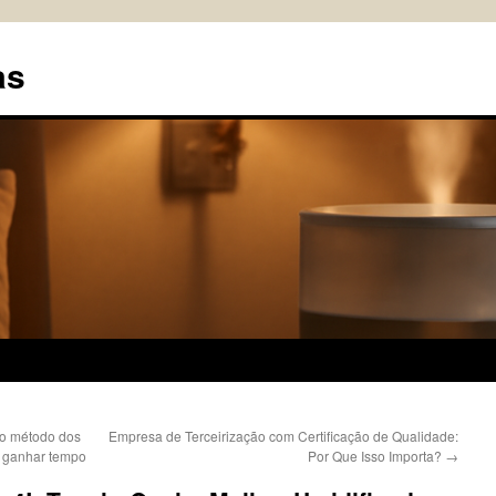
as
o método dos
Empresa de Terceirização com Certificação de Qualidade:
s e ganhar tempo
Por Que Isso Importa?
→