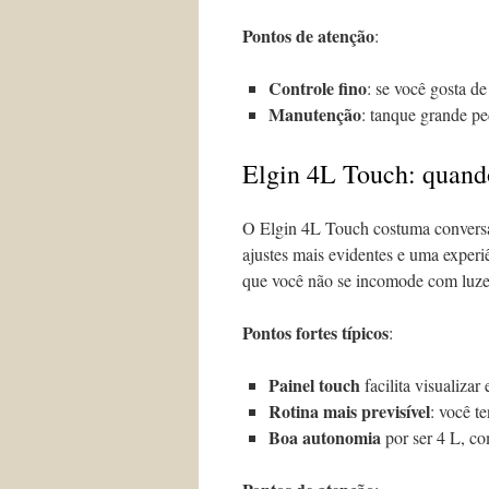
Pontos de atenção
:
Controle fino
: se você gosta d
Manutenção
: tanque grande ped
Elgin 4L Touch: quando
O Elgin 4L Touch costuma conversa
ajustes mais evidentes e uma experi
que você não se incomode com luzes
Pontos fortes típicos
:
Painel touch
facilita visualizar 
Rotina mais previsível
: você t
Boa autonomia
por ser 4 L, c