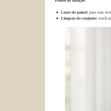
Pontos de atenção
:
Luzes do painel
: para sono lev
Limpeza do conjunto
: touch 