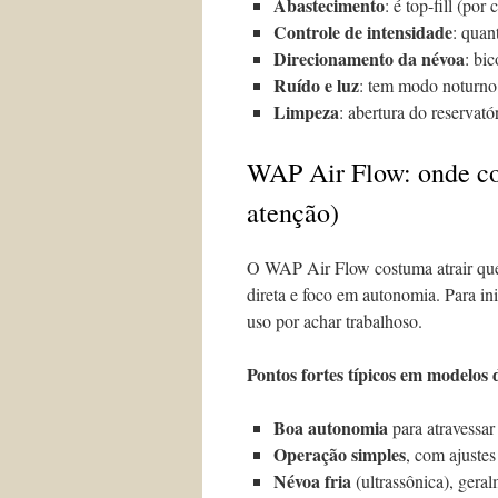
Abastecimento
: é top-fill (por
Controle de intensidade
: quan
Direcionamento da névoa
: bi
Ruído e luz
: tem modo noturno
Limpeza
: abertura do reservat
WAP Air Flow: onde co
atenção)
O WAP Air Flow costuma atrair que
direta e foco em autonomia. Para ini
uso por achar trabalhoso.
Pontos fortes típicos em modelos 
Boa autonomia
para atravessar
Operação simples
, com ajuste
Névoa fria
(ultrassônica), geral