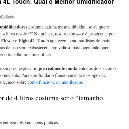
n 4L Touch: Qual o Melhor Umidificador
rDaSorte
umidificadores
costuma cair na mesma dúvida: “se eu quero
4 litros resolve?” Na prática, resolve sim — e é justamente por
 Flow
Elgin 4L Touch
e o
aparecem tanto nas listas de mais
as de uso sem reabastecer, algo valioso para quem não quer
r o trabalho no home office.
o que realmente muda
 é simples: explicar
entre os dois e como
 iniciante. Para aprofundar o funcionamento e os tipos de
a técnico sobre
como funciona o umidificador
.
r de 4 litros costuma ser o “tamanho
entrega três vantagens práticas: