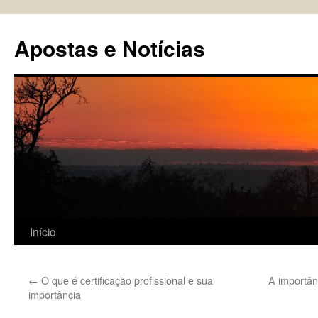
Pular
para
Apostas e Notícias
o
conteúdo
Início
←
O que é certificação profissional e sua
A importâ
importância