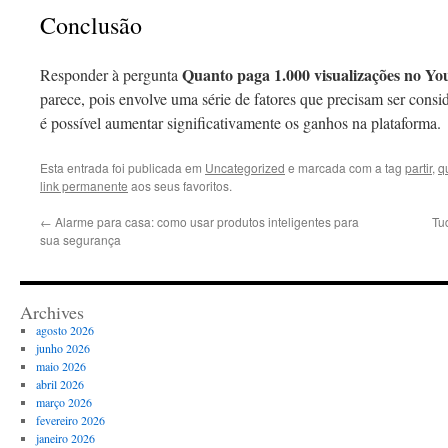
Conclusão
Quanto paga 1.000 visualizações no Y
Responder à pergunta
parece, pois envolve uma série de fatores que precisam ser consi
é possível aumentar significativamente os ganhos na plataforma.
Esta entrada foi publicada em
Uncategorized
e marcada com a tag
partir
,
q
link permanente
aos seus favoritos.
←
Alarme para casa: como usar produtos inteligentes para
Tu
sua segurança
Archives
agosto 2026
junho 2026
maio 2026
abril 2026
março 2026
fevereiro 2026
janeiro 2026