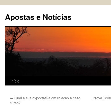
Pular
para
Apostas e Notícias
o
conteúdo
Início
←
Qual a sua expectativa em relação a esse
Prova Teór
curso?