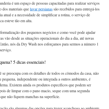
anderia é um espaço de pessoas capacitadas para realizar serviços
ão dos materiais que
lavar persianas
são recebidos para entregá-los
a atual e a necessidade de simplificar a rotina, o serviço de
ca esteve tão em alta.
 formalização dos pequenos negócios e como você pode ajudar
 vão desde as situações operacionais do dia a dia, até novas
 Então, nós da Dry Wash nos esforçamos para sermos a número 1
serviço.
uena? 5 dicas essenciais!
cê se preocupa com os detalhes de todos os cômodos da casa, não
u pequena, independente ou integrada a outros ambientes, é
derna. Existem ainda os produtos específicos que podem ser
pois de limpar com o pano macio, seque com uma segunda
a que não fiquem manchas na superfície.
ização são algumas das opções para trazer aconchego ao ambiente.