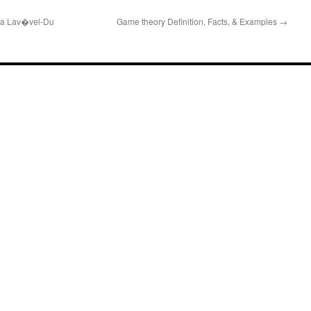
ca Lav�vel-Du
Game theory Definition, Facts, & Examples
→