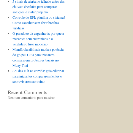
5 sinais de alerta no telhado antes das
chuvas: checklist para comparar
soluções e evitar prejuízo
Controle de EPI: planilha ou sistema?
Como escolher sem abrir brechas
jurídicas
O paradoxo da engenharia: por que a
mecânica sem eletrônicos é o
verdadeiro luxo moderno
Mandíbula alinhada muda a potência
do golpe? Guia para iniciantes
compararem protetores bucais no
Muay Thai
Sol das 10h na corrida: guia editorial
para iniciantes compararem lentes e
sobreviverem ao treino
Recent Comments
Nenhum comentário para mostrar.