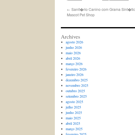
←
Sanit�rio Canino com Grama Sint�ti
Mascot Pet Shop
Archives
agosto 2026
junho 2026
maio 2026
abril 2026
março 2026
fevereiro 2026
janeiro 2026
dezembro 2025
novembro 2025
outubro 2025
setembro 2025
agosto 2025
julho 2025
junho 2025
maio 2025
abril 2025
março 2025
fevereiro 2025