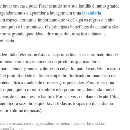
lavar em casa pode fazer sentido se a sua família é muito grande
r agendamentos e aguardar a lavagem em uma
lavanderia
 um espaço comum é importante que você siga as regras e tenha
tranquilo e harmonioso. Os principais benefícios da calandra são
ar uma grande quantidade de roupa de forma instantânea, a
eficácia.
em faltar eletrodomésticos, seja uma lava e seca ou máquina de
 multiuso para armazenamento de produtos que mantém a
 para atender grandes volumes, a calandra para lavanderia, mesmo
úne produtividade e alto desempenho. Indicado no manuseio de
otencializa a qualidade dos serviços prestados. Para se ter uma
cados para quem mora sozinho e não possui uma demanda muito
 itens de cama, mesa e banho). Por sua vez, os planos de até 15kg
uem mora sozinho e quer lavar todas as roupas do dia a dia na
enor volume de peças).
ized
e marcada com a tag
desafios
,
funciona
,
industrial
,
lavanderia
,
 seus favoritos.