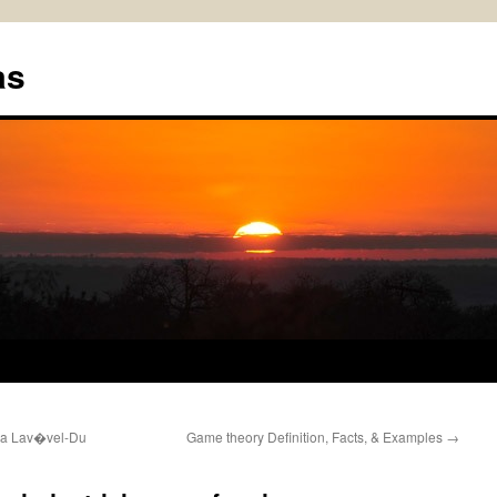
as
ca Lav�vel-Du
Game theory Definition, Facts, & Examples
→