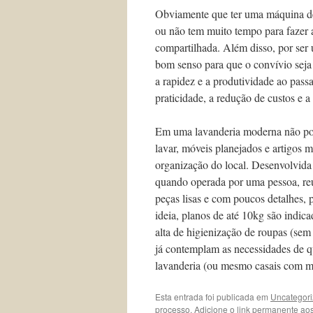
Obviamente que ter uma máquina de 
ou não tem muito tempo para faze
compartilhada. Além disso, por ser
bom senso para que o convívio seja 
a rapidez e a produtividade ao pass
praticidade, a redução de custos e a 
Em uma lavanderia moderna não pod
lavar, móveis planejados e artigos
organização do local. Desenvolvida
quando operada por uma pessoa, re
peças lisas e com poucos detalhes, p
ideia, planos de até 10kg são indi
alta de higienização de roupas (sem
já contemplam as necessidades de q
lavanderia (ou mesmo casais com m
Esta entrada foi publicada em
Uncategor
processo
. Adicione o
link permanente
aos