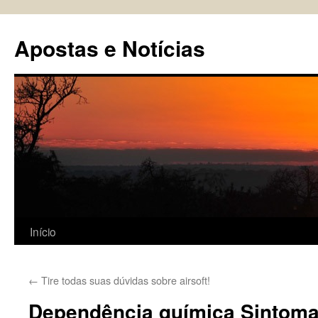
Pular
para
Apostas e Notícias
o
conteúdo
Início
←
Tire todas suas dúvidas sobre airsoft!
Dependência química Sintoma