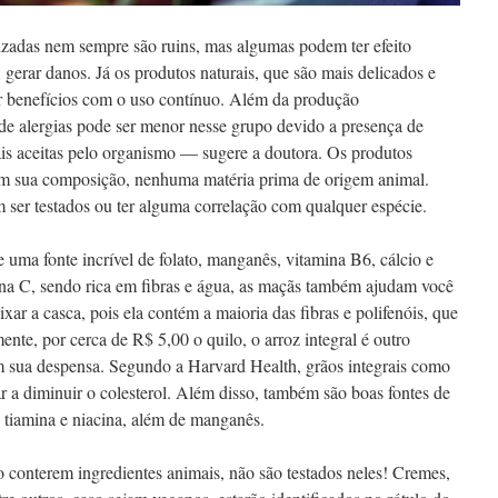
zadas nem sempre são ruins, mas algumas podem ter efeito
 gerar danos. Já os produtos naturais, que são mais delicados e
er benefícios com o uso contínuo. Além da produção
 de alergias pode ser menor nesse grupo devido a presença de
s aceitas pelo organismo — sugere a doutora. Os produtos
em sua composição, nenhuma matéria prima de origem animal.
ser testados ou ter alguma correlação com qualquer espécie.
 uma fonte incrível de folato, manganês, vitamina B6, cálcio e
ina C, sendo rica em fibras e água, as maçãs também ajudam você
ixar a casca, pois ela contém a maioria das fibras e polifenóis, que
ente, por cerca de R$ 5,00 o quilo, o arroz integral é outro
m sua despensa. Segundo a Harvard Health, grãos integrais como
r a diminuir o colesterol. Além disso, também são boas fontes de
 tiamina e niacina, além de manganês.
 conterem ingredientes animais, não são testados neles! Cremes,