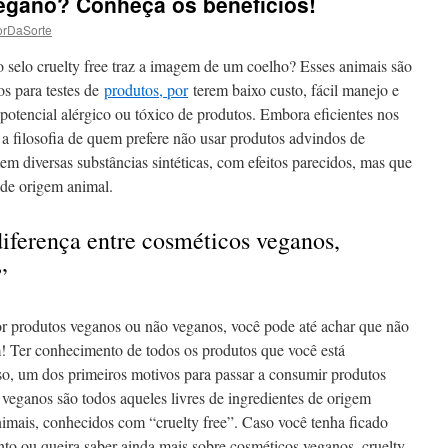
egano? Conheça os benefícios!
orDaSorte
o selo cruelty free traz a imagem de um coelho? Esses animais são
os para testes de
produtos, por
terem baixo custo, fácil manejo e
potencial alérgico ou tóxico de produtos. Embora eficientes nos
a a filosofia de quem prefere não usar produtos advindos de
tem diversas substâncias sintéticas, com efeitos parecidos, mas que
 de origem animal.
iferença entre cosméticos veganos,
”
or produtos veganos ou não veganos, você pode até achar que não
m! Ter conhecimento de todos os produtos que você está
so, um dos primeiros motivos para passar a consumir produtos
 veganos são todos aqueles livres de ingredientes de origem
nimais, conhecidos com “cruelty free”. Caso você tenha ficado
to ou queira saber ainda mais sobre cosméticos veganos, cruelty