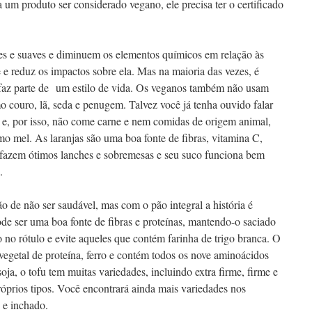
ra um produto ser considerado vegano, ele precisa ter o certificado
es e suaves e diminuem os elementos químicos em relação às
e e reduz os impactos sobre ela. Mas na maioria das vezes, é
u faz parte de um estilo de vida. Os veganos também não usam
o couro, lã, seda e penugem. Talvez você já tenha ouvido falar
e, por isso, não come carne e nem comidas de origem animal,
mo mel. As laranjas são uma boa fonte de fibras, vitamina C,
as fazem ótimos lanches e sobremesas e seu suco funciona bem
.
 de não ser saudável, mas com o pão integral a história é
de ser uma boa fonte de fibras e proteínas, mantendo-o saciado
o no rótulo e evite aqueles que contém farinha de trigo branca. O
egetal de proteína, ferro e contém todos os nove aminoácidos
e soja, o tofu tem muitas variedades, incluindo extra firme, firme e
óprios tipos. Você encontrará ainda mais variedades nos
 e inchado.