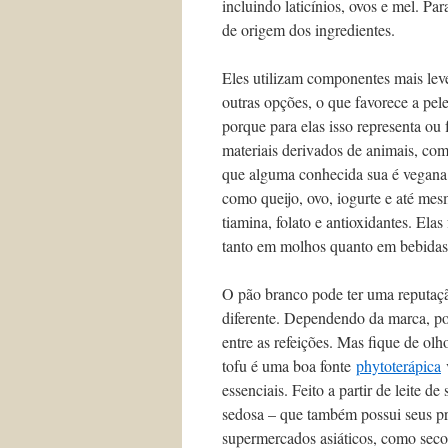
incluindo laticínios, ovos e mel. Pa
de origem dos ingredientes.
Eles utilizam componentes mais lev
outras opções, o que favorece a pel
porque para elas isso representa o
materiais derivados de animais, com
que alguma conhecida sua é vegana 
como queijo, ovo, iogurte e até mes
tiamina, folato e antioxidantes. El
tanto em molhos quanto em bebidas
O pão branco pode ter uma reputação
diferente. Dependendo da marca, po
entre as refeições. Mas fique de olh
tofu é uma boa fonte
phytoterápica
v
essenciais. Feito a partir de leite d
sedosa – que também possui seus pr
supermercados asiáticos, como seco