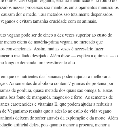
e outros, caso sejam veganos, estarão identificados no rótulo do
ilizados nesses processos são mantidos em alojamentos minúsculos
ue causam dor e medo. Tais métodos são totalmente dispensados
 veganos e evitam tamanha crueldade com os animais.
o vegano pode ser de cinco a dez vezes superior ao custo de
te menos oferta de matéria-prima vegana no mercado que
os convencionais. Assim, muitas vezes é necessário fazer
lcançar o resultado desejado. Além disso — explica a química — o
lho longo e demanda um investimento alto.
rem que os nutrientes das bananas podem ajudar a melhorar a
ação. As sementes de abóbora contêm 7 gramas de proteína por
ramas de gordura, quase metade dos quais são ômega-6. Essas
uma boa fonte de manganês, magnésio e ferro. As sementes de
ntes carotenoides e vitamina E, que podem ajudar a reduzir a
 de Veganismo ressalta que a adesão ao estilo de vida vegano
 animais deixem de sofrer através da exploração e da morte. Além
odução artificial deles, pois quanto menor a procura, menor a