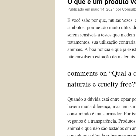
O que é um produto v
Publicado em
maio 14, 2024
por
Consult
E você sabe por que, muitas vezes, 
símbolos, porque são muito utilizad
serem sensíveis a testes que medem 
tratamentos, sua utilização contrari
animais. A boa notícia é que já exis
não envolvem extração de materiais
comments on “Qual a d
naturais e cruelty free?
Quando a dúvida está entre optar p
haverá muita diferença, mas tem si
consumindo é transformador. Por is
veganos é a transparência. Produtos
animal e que não são testados em a
com alguma dúvida sobre esse assun