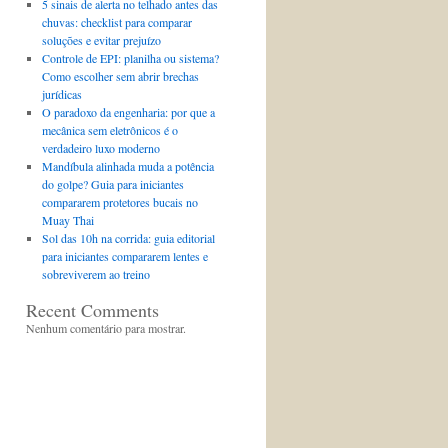
5 sinais de alerta no telhado antes das
chuvas: checklist para comparar
soluções e evitar prejuízo
Controle de EPI: planilha ou sistema?
Como escolher sem abrir brechas
jurídicas
O paradoxo da engenharia: por que a
mecânica sem eletrônicos é o
verdadeiro luxo moderno
Mandíbula alinhada muda a potência
do golpe? Guia para iniciantes
compararem protetores bucais no
Muay Thai
Sol das 10h na corrida: guia editorial
para iniciantes compararem lentes e
sobreviverem ao treino
Recent Comments
Nenhum comentário para mostrar.