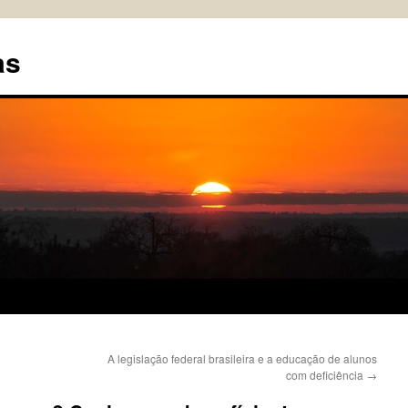
as
A legislação federal brasileira e a educação de alunos
com deficiência
→