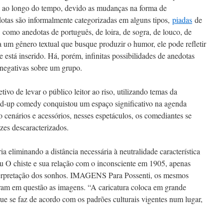
 ao longo do tempo, devido as mudanças na forma de
otas são informalmente categorizadas em alguns tipos,
piadas
de
como anedotas de português, de loira, de sogra, de louco, de
a um gênero textual que busque produzir o humor, ele pode refletir
 está inserido. Há, porém, infinitas possibilidades de anedotas
 negativas sobre um grupo.
tivo de levar o público leitor ao riso, utilizando temas da
and-up comedy conquistou um espaço significativo na agenda
o cenários e acessórios, nesses espetáculos, os comediantes se
zes descaracterizados.
ria eliminando a distância necessária à neutralidade característica
cou O chiste e sua relação com o inconsciente em 1905, apenas
terpretação dos sonhos. IMAGENS Para Possenti, os mesmos
m em questão as imagens. “A caricatura coloca em grande
que se faz de acordo com os padrões culturais vigentes num lugar,