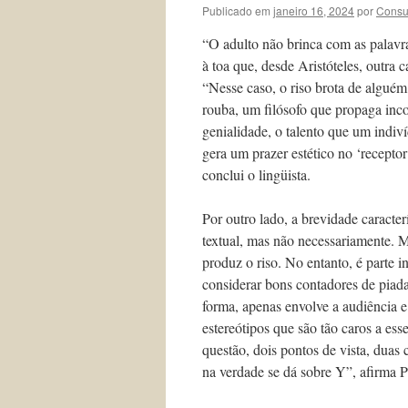
Publicado em
janeiro 16, 2024
por
Consu
“O adulto não brinca com as palavr
à toa que, desde Aristóteles, outra 
“Nesse caso, o riso brota de alguém 
rouba, um filósofo que propaga inco
genialidade, o talento que um indiv
gera um prazer estético no ‘receptor
conclui o lingüista.
Por outro lado, a brevidade caracter
textual, mas não necessariamente. M
produz o riso. No entanto, é parte 
considerar bons contadores de piada
forma, apenas envolve a audiência 
estereótipos que são tão caros a es
questão, dois pontos de vista, duas
na verdade se dá sobre Y”, afirma P