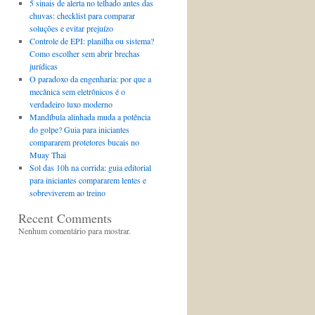
5 sinais de alerta no telhado antes das
chuvas: checklist para comparar
soluções e evitar prejuízo
Controle de EPI: planilha ou sistema?
Como escolher sem abrir brechas
jurídicas
O paradoxo da engenharia: por que a
mecânica sem eletrônicos é o
verdadeiro luxo moderno
Mandíbula alinhada muda a potência
do golpe? Guia para iniciantes
compararem protetores bucais no
Muay Thai
Sol das 10h na corrida: guia editorial
para iniciantes compararem lentes e
sobreviverem ao treino
Recent Comments
Nenhum comentário para mostrar.