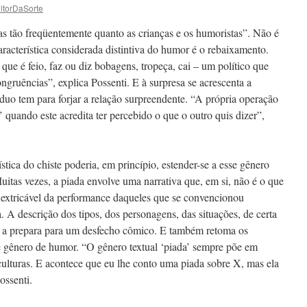
ltorDaSorte
as tão freqüentemente quanto as crianças e os humoristas”. Não é
característica considerada distintiva do humor é o rebaixamento.
que é feio, faz ou diz bobagens, tropeça, cai – um político que
ngruências”, explica Possenti. E à surpresa se acrescenta a
íduo tem para forjar a relação surpreendente. “A própria operação
’ quando este acredita ter percebido o que o outro quis dizer”,
ística do chiste poderia, em princípio, estender-se a esse gênero
uitas vezes, a piada envolve uma narrativa que, em si, não é o que
inextricável da performance daqueles que se convencionou
. A descrição dos tipos, dos personagens, das situações, de certa
e a prepara para um desfecho cômico. E também retoma os
se gênero de humor. “O gênero textual ‘piada’ sempre põe em
 culturas. E acontece que eu lhe conto uma piada sobre X, mas ela
ossenti.