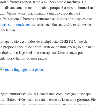
rou diferentes papéis, tanto a mulher como o machista. De
ta um distanciamento maior do alvo, porque é o mesmo humorista
des. Muitas vezes relacionando a um uso específico da
festa-se em diferentes circunstâncias. Rimos de situações que
adas, surpreendentes,
surreais, etc. Em sua visão, os shows de
apelativos.
sonagens são destituídos de inteligência. CHISTE O riso da
no próprio conceito de chiste. Trata-se de uma operação que não
nstituir como laço social ou seu oposto. Uma criança, por
entender o humor de uma piada.
nguagem humorística visual alcance uma comunicação quase que
os hábitos, visões valores e até mesmo as formas de governo. Ele
omento possui sua linguagem humorística. Piadas de sucesso,