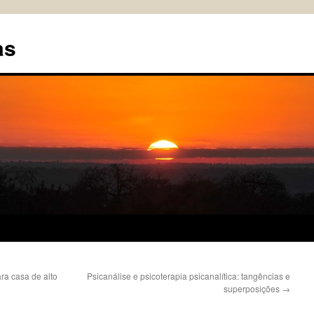
as
ra casa de alto
Psicanálise e psicoterapia psicanalítica: tangências e
superposições
→