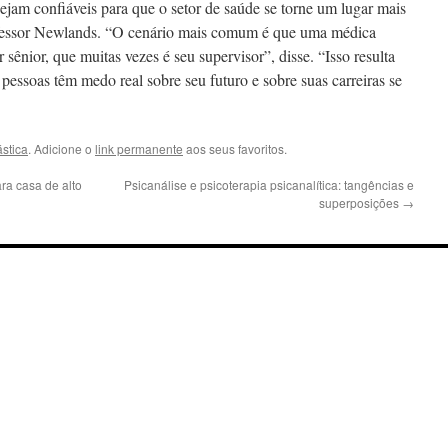
ejam confiáveis para que o setor de saúde se torne um lugar mais
rofessor Newlands. “O cenário mais comum é que uma médica
sênior, que muitas vezes é seu supervisor”, disse. “Isso resulta
 pessoas têm medo real sobre seu futuro e sobre suas carreiras se
ástica
. Adicione o
link permanente
aos seus favoritos.
ra casa de alto
Psicanálise e psicoterapia psicanalítica: tangências e
superposições
→