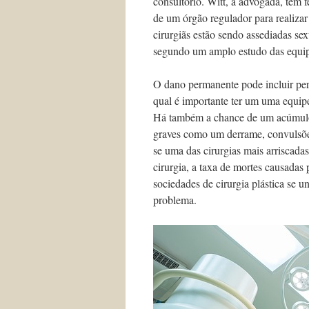
consultório. Witt, a advogada, tem f
de um órgão regulador para realizar
cirurgiãs estão sendo assediadas se
segundo um amplo estudo das equip
O dano permanente pode incluir per
qual é importante ter um uma equip
Há também a chance de um acúmulo e
graves como um derrame, convulsões
se uma das cirurgias mais arriscada
cirurgia, a taxa de mortes causadas
sociedades de cirurgia plástica se u
problema.