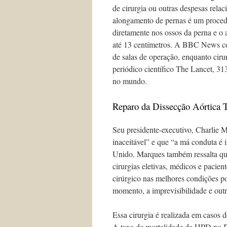
de cirurgia ou outras despesas rela
alongamento de pernas é um proced
diretamente nos ossos da perna e o
até 13 centímetros. A BBC News c
de salas de operação, enquanto cir
periódico científico The Lancet, 31
no mundo.
Reparo da Dissecção Aórtica T
Seu presidente-executivo, Charlie M
inaceitável” e que “a má conduta é
Unido. Marques também ressalta qu
cirurgias eletivas, médicos e pacie
cirúrgico nas melhores condições po
momento, a imprevisibilidade e out
Essa cirurgia é realizada em casos
A taxa de mortalidade da HPD no Br