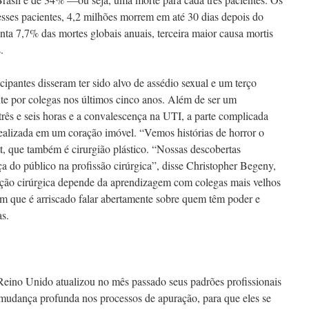
esses pacientes, 4,2 milhões morrem em até 30 dias depois do
ta 7,7% das mortes globais anuais, terceira maior causa mortis
.
icipantes disseram ter sido alvo de assédio sexual e um terço
nte por colegas nos últimos cinco anos. Além de ser um
rês e seis horas e a convalescença na UTI, a parte complicada
r realizada em um coração imóvel. “Vemos histórias de horror o
t, que também é cirurgião plástico. “Nossas descobertas
a do público na profissão cirúrgica”, disse Christopher Begeny,
ação cirúrgica depende da aprendizagem com colegas mais velhos
em que é arriscado falar abertamente sobre quem têm poder e
as.
eino Unido atualizou no mês passado seus padrões profissionais
mudança profunda nos processos de apuração, para que eles se