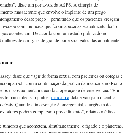
cionadas”, disse um porta-voz da ASPS. A cirurgia de
imento massacrante que envolve o implante de um prego
 alongamento desse prego – permitindo que os pacientes cresçam
onversou com mulheres que foram abusadas sexualmente dentro
urgias aconteciam. De acordo com um estudo publicado no
3 milhões de cirurgias de grande porte são realizadas anualmente
orácica
assey, disse que “agir de forma sexual com pacientes ou colegas é
 incompatível” com a continuação da prática da medicina no Reino
e os riscos aumentam quando a operação é de emergência. “Em
ntes tomam a decisão juntos,
marcam a
data e vão para o centro
ssíveis. Quando a intervenção é emergencial, a urgência do
ros fatores podem complicar o procedimento”, relata o médico.
 de tumores que acometem, simultaneamente, o fígado e o pâncreas.
asil é de 34% —ou seja, uma morte para cada três pacientes. Os