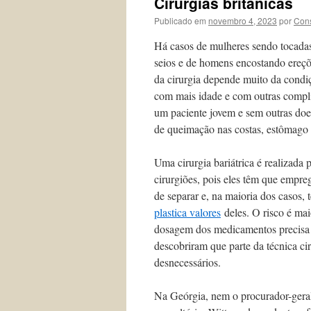
Cirurgiãs britânicas
Publicado em
novembro 4, 2023
por
Cons
Há casos de mulheres sendo tocadas 
seios e de homens encostando ereç
da cirurgia depende muito da condiç
com mais idade e com outras compl
um paciente jovem e sem outras doe
de queimação nas costas, estômag
Uma cirurgia bariátrica é realizada 
cirurgiões, pois eles têm que empreg
de separar e, na maioria dos casos
plastica valores
deles. O risco é mai
dosagem dos medicamentos precisa s
descobriram que parte da técnica ci
desnecessários.
Na Geórgia, nem o procurador-geral