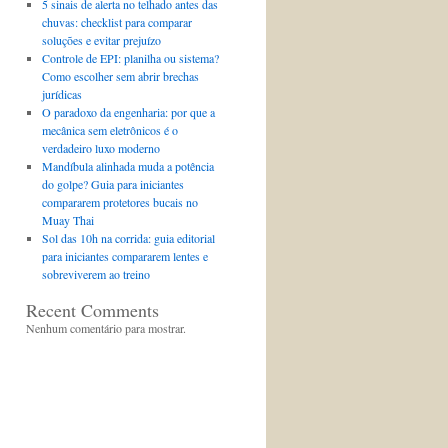
5 sinais de alerta no telhado antes das
chuvas: checklist para comparar
soluções e evitar prejuízo
Controle de EPI: planilha ou sistema?
Como escolher sem abrir brechas
jurídicas
O paradoxo da engenharia: por que a
mecânica sem eletrônicos é o
verdadeiro luxo moderno
Mandíbula alinhada muda a potência
do golpe? Guia para iniciantes
compararem protetores bucais no
Muay Thai
Sol das 10h na corrida: guia editorial
para iniciantes compararem lentes e
sobreviverem ao treino
Recent Comments
Nenhum comentário para mostrar.