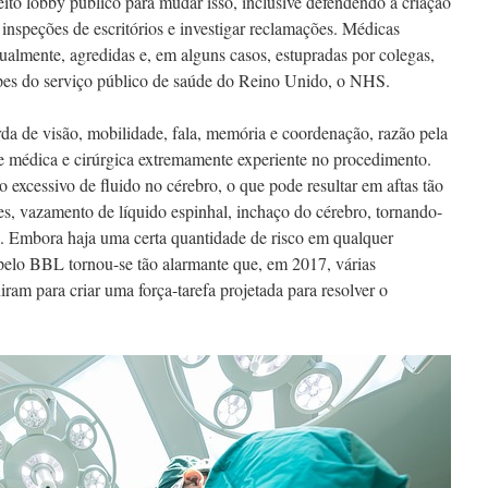
eito lobby público para mudar isso, inclusive defendendo a criação
 inspeções de escritórios e investigar reclamações. Médicas
xualmente, agredidas e, em alguns casos, estupradas por colegas,
es do serviço público de saúde do Reino Unido, o NHS.
da de visão, mobilidade, fala, memória e coordenação, razão pela
e médica e cirúrgica extremamente experiente no procedimento.
xcessivo de fluido no cérebro, o que pode resultar em aftas tão
, vazamento de líquido espinhal, inchaço do cérebro, tornando-
s. Embora haja uma certa quantidade de risco em qualquer
 pelo BBL tornou-se tão alarmante que, em 2017, várias
niram para criar uma força-tarefa projetada para resolver o