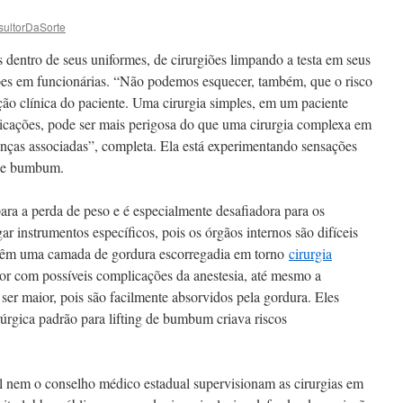
ultorDaSorte
dentro de seus uniformes, de cirurgiões limpando a testa em seus
ões em funcionárias. “Não podemos esquecer, também, que o risco
ão clínica do paciente. Uma cirurgia simples, em um paciente
icações, pode ser mais perigosa do que uma cirurgia complexa em
nças associadas”, completa. Ela está experimentando sensações
o e bumbum.
para a perda de peso e é especialmente desafiadora para os
ar instrumentos específicos, pois os órgãos internos são difíceis
, têm uma camada de gordura escorregadia em torno
cirurgia
or com possíveis complicações da anestesia, até mesmo a
er maior, pois são facilmente absorvidos pela gordura. Eles
rúrgica padrão para lifting de bumbum criava riscos
 nem o conselho médico estadual supervisionam as cirurgias em