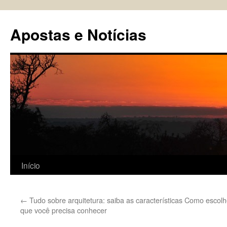
Pular
para
Apostas e Notícias
o
conteúdo
Início
←
Tudo sobre arquitetura: saiba as características
Como escolhe
que você precisa conhecer