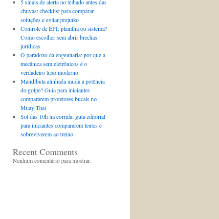
5 sinais de alerta no telhado antes das
chuvas: checklist para comparar
soluções e evitar prejuízo
Controle de EPI: planilha ou sistema?
Como escolher sem abrir brechas
jurídicas
O paradoxo da engenharia: por que a
mecânica sem eletrônicos é o
verdadeiro luxo moderno
Mandíbula alinhada muda a potência
do golpe? Guia para iniciantes
compararem protetores bucais no
Muay Thai
Sol das 10h na corrida: guia editorial
para iniciantes compararem lentes e
sobreviverem ao treino
Recent Comments
Nenhum comentário para mostrar.