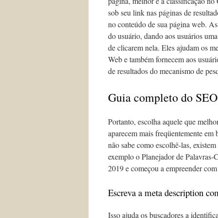
página, melhor é a classificação n
sob seu link nas páginas de result
no conteúdo de sua página web. A
do usuário, dando aos usuários um
de clicarem nela. Eles ajudam os m
Web e também fornecem aos usuário
de resultados do mecanismo de pesq
Guia completo do SEO 
Portanto, escolha aquele que melhor
aparecem mais freqüentemente em 
não sabe como escolhê-las, existem
exemplo o Planejador de Palavras
2019 e começou a empreender com 
Escreva a meta description c
Isso ajuda os buscadores a identific