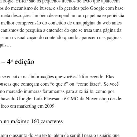
o Google. SERP são os pequenos trechos de texto que aparecem
ados do mecanismo de busca, e são gerados pelo Google com base
s meta descrições também desempenham um papel na experiência
a melhor compreensão do conteúdo de uma página da web antes
ecanismos de pesquisa a entender do que se trata uma página da
s uma visualização do conteúdo quando aparecem nas páginas
uisa .
– 4ª edição
 se encaixa nas informações que você está fornecendo. Elas
buscas que começam com “o que é” ou “como fazer“. Se você
 no mercado inúmeras ferramentas para auxiliá-lo, como por
-Chave do Google. Luiz Piovesana é CMO da Nuvemshop desde
foco em marketing em 2009.
om no máximo 160 caracteres
arem o assunto do seu texto, além de ser útil para o usuário que