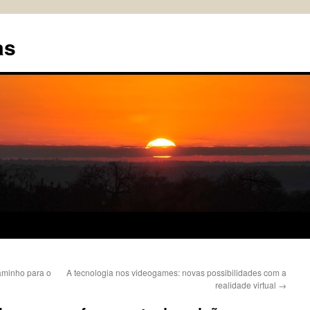
as
aminho para o
A tecnologia nos videogames: novas possibilidades com a
realidade virtual
→